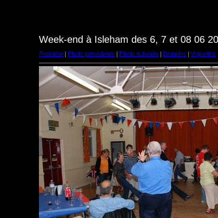
Week-end à Isleham des 6, 7 et 08 06 20
Première
|
Photo précédente
|
Photo suivante
|
Dernière
|
Vignettes