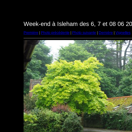
Week-end à Isleham des 6, 7 et 08 06 20
Première
|
Photo précédente
|
Photo suivante
|
Dernière
|
Vignettes