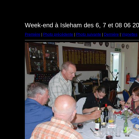
Week-end à Isleham des 6, 7 et 08 06 20
Première
|
Photo précédente
|
Photo suivante
|
Dernière
|
Vignettes