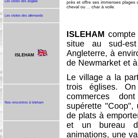
Les vistes des anglais
près et offre ses immenses plages d
cheval ou ... char à voile.
Les visites des allemands
ISLEHAM
compte 
situe au sud-es
Angleterre, à envi
ISLEHAM
de Newmarket et à
Le village a la par
trois églises. On
commerces dont
Nos rencontres à Isleham
supérette "Coop", 
de plats à emporte
et un bureau d
animations, une v