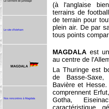
Le serment de jumelage
(à l'anglaise bi
terrains de footbal
de terrain pour to
plein air. De par s
Le site d'Isleham
tous points compar
MAGDALA
est un 
au centre de l'All
MAGDALA
La Thuringe est b
de Basse-Saxe, 
Bavière et Hesse. 
comprennent Erfut
Gotha, Eisein
Nos rencontres à Magdala
caractéristique 